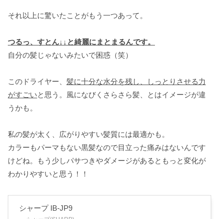
それ以上に驚いたことがもう一つあって。
つるっ、すとん
↓↓
と綺麗にまとまるんです。
自分の髪じゃないみたいで困惑（笑）
このドライヤー、
髪に十分な水分を残し、しっとりさせる力
がすごい
と思う。風になびくさらさら髪、とはイメージが違
うかも。
私の髪が太く、広がりやすい髪質には最適かも。
カラーもパーマもない黒髪なので目立った痛みはないんです
けどね。もう少しパサつきやダメージがあるともっと変化が
わかりやすいと思う！！
シャープ IB-JP9