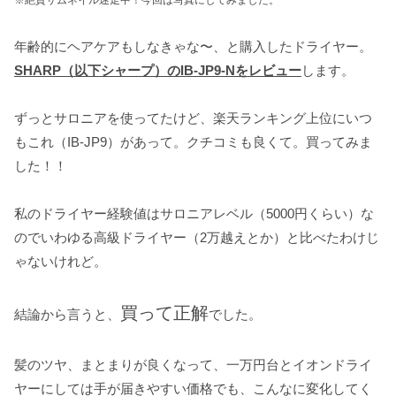
※
絶賛サムネイル迷走中！今回は写真にしてみました。
年齢的にヘアケアもしなきゃな〜、と購入したドライヤー。
SHARP
（以下シャープ）の
IB-JP9-N
をレビュー
します。
ずっとサロニアを使ってたけど、楽天ランキング上位にいつ
もこれ（IB-JP9）があって。クチコミも良くて。買ってみま
した！！
私のドライヤー経験値はサロニアレベル（5000円くらい）な
のでいわゆる高級ドライヤー（2万越えとか）と比べたわけじ
ゃないけれど。
買って正解
結論から言うと、
でした。
髪のツヤ、まとまりが良くなって、一万円台とイオンドライ
ヤーにしては手が届きやすい価格でも、こんなに変化してく