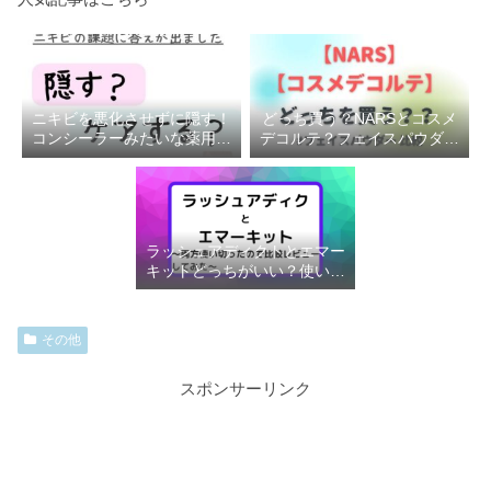
ニキビを悪化させずに隠す！
どっち買う？NARSとコスメ
コンシーラーみたいな薬用ク
デコルテ？フェイスパウダー
リームがすごく便利
比較した
ラッシュアディクトとエマー
キットどっちがいい？使い切
り比較する
その他
スポンサーリンク