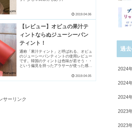
2019.04.06
【レビュー】オピュの果汁テ
ィントならぬジューシーパン
ティント！
過去
通称「果汁ティント」と呼ばれる、オピュ
のジューシーパンティントの使用レビュー
です。韓国のティントは色味が若そう・・
という偏見を持ったアラサーが使った感想
2024
です。
2019.04.05
2024
2024
ンサーリンク
2023
2023