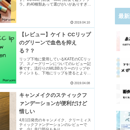
ラ。約40種類あって選びがいがありすぎ
る、、
最新
2019.04.10
【レビュー】ケイト CCリップ
のグリーンで血色を抑え
る？？
リップ下地に愛用しているKATEのCCリッ
プ、スノーグリーンについてのレビュー記
事です。流行りのMLBBカラーのリップや
ティントも、下地にリップを塗るとより綺
麗に仕上がると思います！
2019.04.08
キャンメイクのスティックフ
ァンデーションが便利だけど
惜しい
4月1日発売のキャンメイク、クリーミィス
ティックファンデーションのレビューで
す。少し辛口部分もあり。